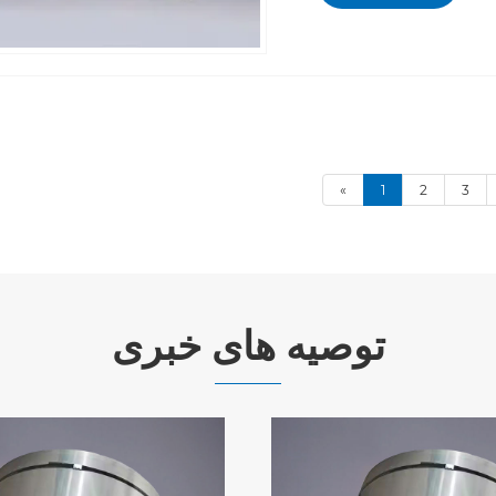
«
1
2
3
توصیه های خبری