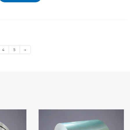
4
5
»