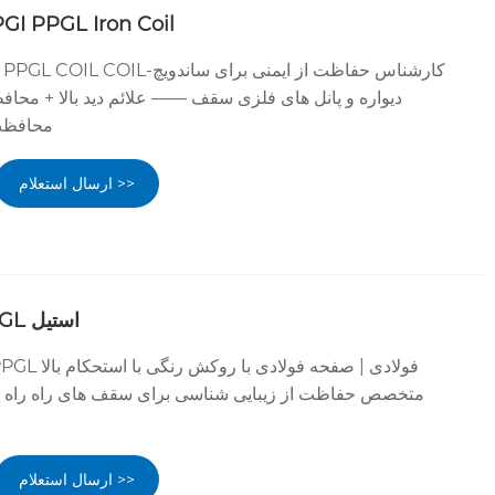
GI PPGL Iron Coil
andwich Wall PPGI PPGL COIL COIL
دیواره و پانل های فلزی سقف —— علائم دید بالا + محا
محافظت 
ارسال استعلام >>
چاپ آجری PPGI PPGL استیل
ارسال استعلام >>