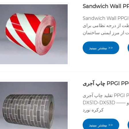
Sandwich Wall PP
S-کارشناس حفاظت از ایمنی برای ساندویچ
فظت از درجه نظامی برای
از مرز ایمنی ساختمان
بیشتر ببینید >>
تقلید چاپ آجری PPGI PPGL فولادی | صفحه فولادی با روکش رنگی با استحکام بالا
DX51D-DX53D —— متخصص حفاظت از زیبایی شناسی برای سقف های راه راه و
کرکره نورد
بیشتر ببینید >>