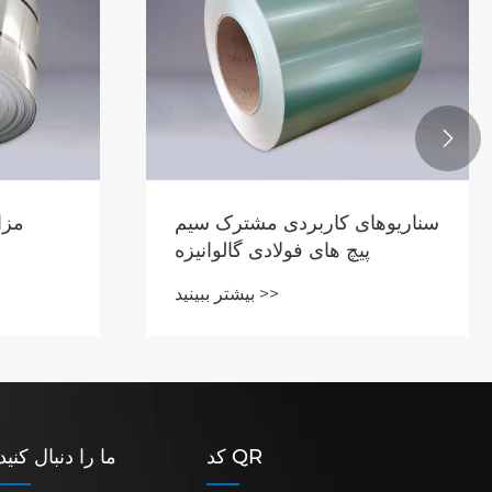

سناریوهای کاربردی مشترک سیم
مزا
پیچ های فولادی گالوانیزه
بیشتر ببینید >>
کد QR
ما را دنبال کنید