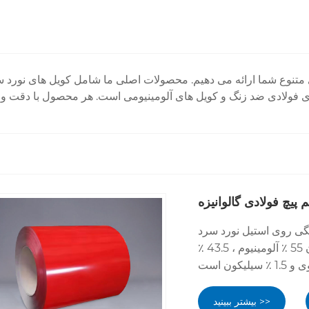
یچ فولادی گالوانیزه
یل نورد سرد (CRC) در استحکام و
مشخصات مختلف بستری شده است. ترکیب پوشش از نظر وزن 55 ٪ آلومینیوم ، 43.5 ٪
بیشتر ببینید >>