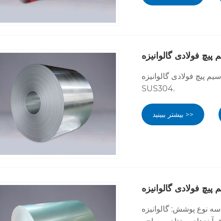
پیچ فولادی گالوانیزه
گالوانیزه PPGI & PPGL است. صفحه آلومینیوم ،
SUS304.
بیشتر ببینید >>
 پیچ فولادی گالوانیزه