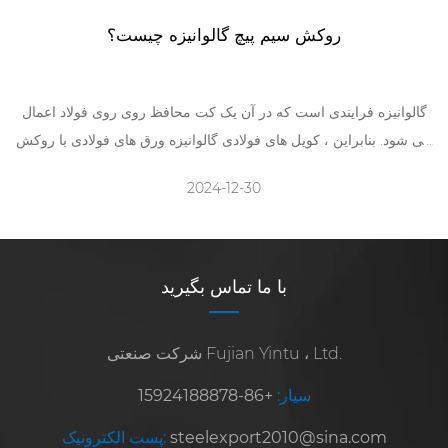
روکش سیم پیچ گالوانیزه چیست؟
گالوانیزه فرایندی است که در آن یک کت محافظ روی روی فولاد اعمال
می شود. بنابراین ، کویل های فولادی گالوانیزه ورق های فولادی با روکش
روی هستند. این استفاده از روکش روی باعث می شود کویل ها از دوام
2024-12-30
استفاده کنند زیرا از سیم پیچ در برابر زنگ زدگی محافظت می کند.
با ما تماس بگیرید
شرکت صنعتی Fujian Yintu ، Ltd.
سیار:
+86-15924188878
steelexport2010@sina.com
پست الکترونیک: