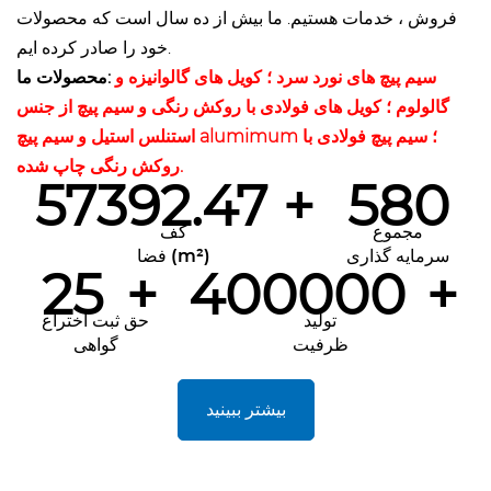
فروش ، خدمات هستیم. ما بیش از ده سال است که محصولات
خود را صادر کرده ایم.
سیم پیچ های نورد سرد ؛ کویل های گالوانیزه و
محصولات ما:
گالولوم ؛ کویل های فولادی با روکش رنگی و سیم پیچ از جنس
استنلس استیل و سیم پیچ alumimum ؛ سیم پیچ فولادی با
روکش رنگی چاپ شده.
57392.47
+
580
مجموع
کف
سرمایه گذاری
فضا (m²)
25
+
400000
+
تولید
حق ثبت اختراع
ظرفیت
گواهی
بیشتر ببینید