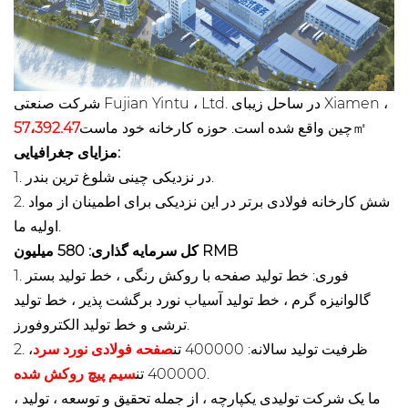
شرکت صنعتی Fujian Yintu ، Ltd. در ساحل زیبای Xiamen ،
㎡
چین واقع شده است. حوزه کارخانه خود ماست
57،392.47
مزایای جغرافیایی:
1. در نزدیکی چینی شلوغ ترین بندر.
2. شش کارخانه فولادی برتر در این نزدیکی برای اطمینان از مواد
اولیه ما.
کل سرمایه گذاری: 580 میلیون RMB
1. فوری: خط تولید صفحه با روکش رنگی ، خط تولید بستر
گالوانیزه گرم ، خط تولید آسیاب نورد برگشت پذیر ، خط تولید
ترشی و خط تولید الکتروفورز.
2. ظرفیت تولید سالانه: 400000 تن
صفحه فولادی نورد سرد
،
.
400000 تن
سیم پیچ روکش شده
ما یک شرکت تولیدی یکپارچه ، از جمله تحقیق و توسعه ، تولید ،