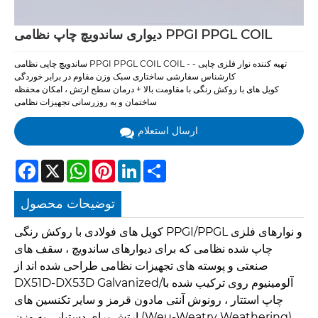
دیواری ساندویچ چاپ نظامی PPGI PPGL COIL
ساندویچ چاپی نظامی PPGI PPGL COIL COIL - تهیه کننده نوار فلزی چاپی -
کارشناس سفارشی ساختاری سبک وزن مقاوم در برابر خوردگی
کویل های با روکش رنگی با مقاومت بالا + درمان سطح ارتش ، امکان محفظه
ساختمان و به روزرسانی تجهیزات نظامی
ارسال استعلام
Facebook
X
WhatsApp
Pinterest
LinkedIn
Share
توضیحات محصول
کویل های فولادی با روکش رنگی PPGI/PPGL و نوارهای فلزی
چاپ شده نظامی که برای دیوارهای ساندویچ ، سقف های
صنعتی و پوسته های تجهیزات نظامی طراحی شده اند از
DX51D-DX53D Galvanized/آلومینیوم روی ترکیب شده با
چاپ استتار ، رونوش آنتی مادون قرمز و سایر تکنسین های
ارتش برای دستیابی به وزن (Weu-Weatry Weathering) ،