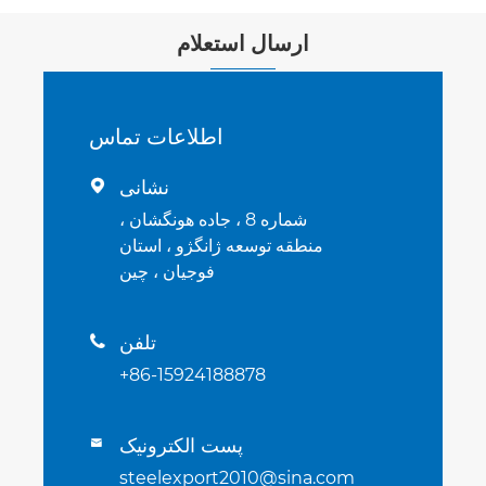
ارسال استعلام
اطلاعات تماس
نشانی

شماره 8 ، جاده هونگشان ،
منطقه توسعه ژانگژو ، استان
فوجیان ، چین
تلفن

+86-15924188878
پست الکترونیک

steelexport2010@sina.com