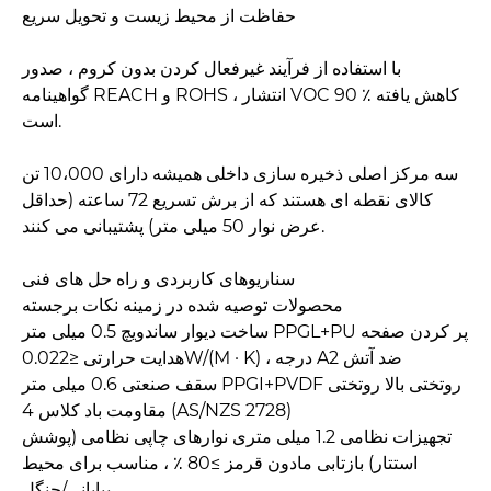
حفاظت از محیط زیست و تحویل سریع
با استفاده از فرآیند غیرفعال کردن بدون کروم ، صدور
گواهینامه REACH و ROHS ، انتشار VOC 90 ٪ کاهش یافته
است.
سه مرکز اصلی ذخیره سازی داخلی همیشه دارای 10،000 تن
کالای نقطه ای هستند که از برش تسریع 72 ساعته (حداقل
عرض نوار 50 میلی متر) پشتیبانی می کنند.
سناریوهای کاربردی و راه حل های فنی
محصولات توصیه شده در زمینه نکات برجسته
ساخت دیوار ساندویچ 0.5 میلی متر PPGL+PU پر کردن صفحه
هدایت حرارتی ≤0.022W/(M · K) ، درجه A2 ضد آتش
سقف صنعتی 0.6 میلی متر PPGI+PVDF روتختی بالا روتختی
مقاومت باد کلاس 4 (AS/NZS 2728)
تجهیزات نظامی 1.2 میلی متری نوارهای چاپی نظامی (پوشش
استتار) بازتابی مادون قرمز ≥80 ٪ ، مناسب برای محیط
بیابانی/جنگل