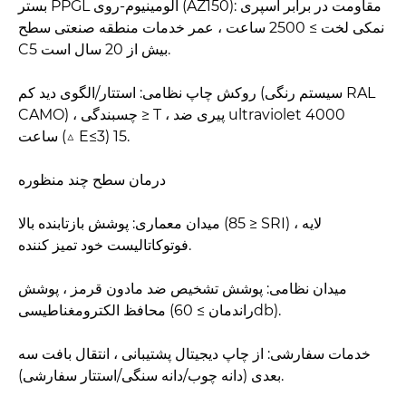
بستر PPGL آلومینیوم-روی (AZ150): مقاومت در برابر اسپری
نمکی لخت ≥ 2500 ساعت ، عمر خدمات منطقه صنعتی سطح
C5 بیش از 20 سال است.
روکش چاپ نظامی: استتار/الگوی دید کم (سیستم رنگی RAL
CAMO) ، چسبندگی ≥ T ، پیری ضد ultraviolet 4000
ساعت (△ E≤3) 15.
درمان سطح چند منظوره
میدان معماری: پوشش بازتابنده بالا (85 ≥ SRI) ، لایه
فوتوکاتالیست خود تمیز کننده.
میدان نظامی: پوشش تشخیص ضد مادون قرمز ، پوشش
محافظ الکترومغناطیسی (راندمان ≥ 60db).
خدمات سفارشی: از چاپ دیجیتال پشتیبانی ، انتقال بافت سه
بعدی (دانه چوب/دانه سنگی/استتار سفارشی).