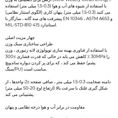
با استفاده از شیوه های آب و هوا (0.3-1.5 میلی متر) استفاده
می کنند (0.3-1.5 میلی متر). پنهان کاری (الگوی استتار نظامی)
پیشرفت های سه گانه ، سازگار با EN 10346 ، ASTM A653 و
MIL-STD-810 استاندارد 415.
چهار مزیت اصلی
طراحی ساختاری سبک وزن
با استفاده از فناوری بهینه سازی توپولوژی لانه زنبوری ، وزن
30 ٪ کاهش می یابد در حالی که قدرت فشاری ≥300MPa را
حفظ می کند ، که برای پر کردن دیواره ساندویچ (پشم
سنگ/PU) مناسب است.
دامنه ضخامت 0.3-1.5 میلی متر ، صافی صفحه ≤2-واحدها ، از
شکل گیری غلتک با سرعت بالا (ارتفاع اوج 20-50 میلی متر)
پشتیبانی می کند.
مقاومت در برابر آب و هوا درجه نظامی و پنهان