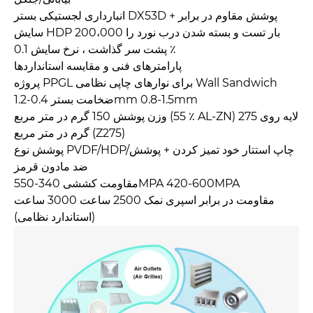
انبارداری لجستیکی بستر DX53D + پوشش مقاوم در برابر
سایش HDP 200،000 بار تست و بسته شدن درب نورد را
پشت سر گذاشت ، نرخ سایش 0.1 ٪
پارامترهای فنی و مقایسه استانداردها
پروژه PPGL برای نوارهای چاپی نظامی Wall Sandwich
ضخامت بستر 0.4-1.2mm 0.8-1.5mm
وزن پوشش 150 گرم در متر مربع (55 ٪ AL-ZN) لایه روی 275
گرم در متر مربع (Z275)
پوشش نوع PVDF/HDP/چاپ استتار خود تمیز کردن + پوشش
ضد مادون قرمز
مقاومت کششی 340-550MPA 420-600MPA
مقاومت در برابر اسپری نمک 2500 ساعت 3000 ساعت
(استاندارد نظامی)