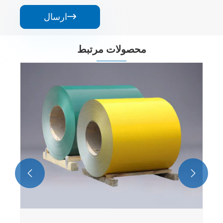
ارسال

محصولات مرتبط

