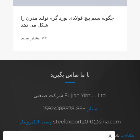
چگونه سیم پیچ فولادی نورد گرم تولید مدرن را
شکل می دهد
بیشتر ببینید >>
با ما تماس بگیرید
شرکت صنعتی Fujian Yintu ، Ltd.
سیار:
+86-15924188878
steelexport2010@sina.com
پست الکترونیک:
نشانی:
شماره 8 ، جاده هونگشان ، منطقه توسعه ژانگژو ، استان
X