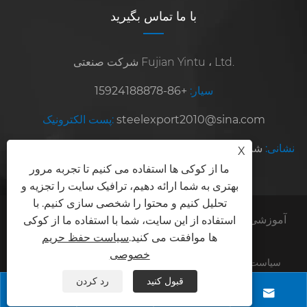
با ما تماس بگیرید
شرکت صنعتی Fujian Yintu ، Ltd.
سیار:
+86-15924188878
steelexport2010@sina.com
پست الکترونیک:
نشانی:
شماره 8 ، جاده هونگشان ، منطقه توسعه ژانگژو ، استان
X
ما از کوکی ها استفاده می کنیم تا تجربه مرور
فوجیان ، چین
بهتری به شما ارائه دهیم، ترافیک سایت را تجزیه و
تحلیل کنیم و محتوا را شخصی سازی کنیم. با
کپی رایت © 2025 شرکت صنعتی Fujian Yintu ، آموزشی
استفاده از این سایت، شما با استفاده ما از کوکی
ها موافقت می کنید.
سیاست حفظ حریم
ویبولیتین کلیه حقوق محفوظ است.
خصوصی
سیاست حفظ حریم خصوصی
XML
RSS
Sitemap
Links
قبول کنید
رد کردن



