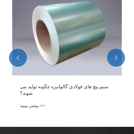
 پیچ های فولادی
گالوانیزه چیست
بیشتر ببینید >>


سیم پیچ های فولادی گالوانیزه چگون
بیشتر ب