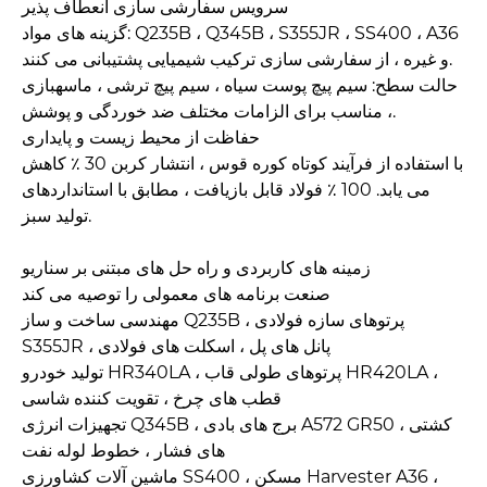
سرویس سفارشی سازی انعطاف پذیر
گزینه های مواد: Q235B ، Q345B ، S355JR ، SS400 ، A36
و غیره ، از سفارشی سازی ترکیب شیمیایی پشتیبانی می کنند.
حالت سطح: سیم پیچ پوست سیاه ، سیم پیچ ترشی ، ماسهبازی
، مناسب برای الزامات مختلف ضد خوردگی و پوشش.
حفاظت از محیط زیست و پایداری
با استفاده از فرآیند کوتاه کوره قوس ، انتشار کربن 30 ٪ کاهش
می یابد. 100 ٪ فولاد قابل بازیافت ، مطابق با استانداردهای
تولید سبز.
زمینه های کاربردی و راه حل های مبتنی بر سناریو
صنعت برنامه های معمولی را توصیه می کند
مهندسی ساخت و ساز Q235B ، پرتوهای سازه فولادی
S355JR ، پانل های پل ، اسکلت های فولادی
تولید خودرو HR340LA ، پرتوهای طولی قاب HR420LA ،
قطب های چرخ ، تقویت کننده شاسی
تجهیزات انرژی Q345B ، برج های بادی A572 GR50 ، کشتی
های فشار ، خطوط لوله نفت
ماشین آلات کشاورزی SS400 ، مسکن Harvester A36 ،