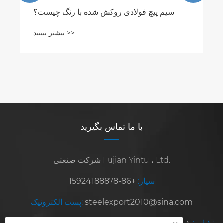
با ما تماس بگیرید
شرکت صنعتی Fujian Yintu ، Ltd.
سیار:
+86-15924188878
steelexport2010@sina.com
پست الکترونیک:
نشانی:
شماره 8 ، جاده هونگشان ، منطقه توسعه ژانگژو ، استان