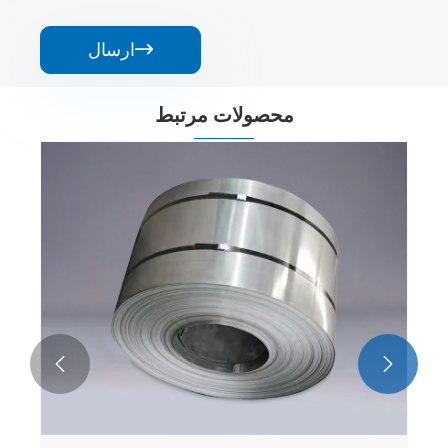
ارسال

محصولات مرتبط

