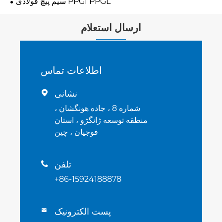
سیم پیچ فولادی PPGI PPGL
ارسال استعلام
اطلاعات تماس
نشانی

شماره 8 ، جاده هونگشان ،
منطقه توسعه ژانگژو ، استان
فوجیان ، چین
تلفن

+86-15924188878
پست الکترونیک
