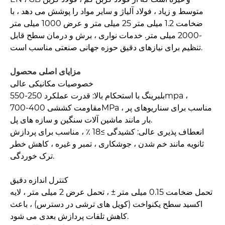
متوسط ​​و زیاد ، فولاد آلیاژ و سایر مواد را پوشش می دهد ، با
ضخامت 1.2 میلی متر 25 میلی متر و عرض 1000 میلی متر
-2000 میلی متر. خدمات نواری ، برش و درمان سطح قابل
تنظیم برای نیازهای دقیق حوزه جهانی صنعتی مناسب است.
مزایای اصلی محصول
خصوصیات مکانیکی عالی
بلبرینگ با استحکام بالا: قدرت عملکرد 250-550mpa ،
مقاومت کششی 400-700MPa ، مناسب برای سناریوهای پر
بار مانند ماشین آلات سنگین و سازه های پل.
انعطاف پذیری عالی: کشیدگی ≥18 ٪ ، مناسب برای پردازش
ثانویه مانند خم شدن ، جوشکاری ، تمبر و غیره ، کاهش خطر
ترک خوردگی.
کنترل اندازه دقیق
تحمل ضخامت 0.15 میلی متر ± ، ​​تحمل عرض 2 میلی متر ، لایه
اکسید سطح یکنواخت (کویل های ترشی در دسترس) ، باعث
کاهش تلفات پردازش بعدی می شود.