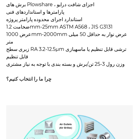
برش های Plowshare ، اجزای شافت درایو
پارامترها و استانداردهای فنی
استاندارد اجرای محدوده پارامتر پروژه
ضخامت 1.2mm-25mm ASTM A568 ، JIS G3131
عرض 1000mm-2000mm عرض نوار به حداقل 50 میلی
متر
زبری سطح RA 3.2-12.5μm ترشی قابل تنظیم یا ماسهبازی
قابل تنظیم
وزن رول 3-25 تن/برش و بسته بندی با توجه به نیاز مشتری
چرا ما را انتخاب کنیم؟